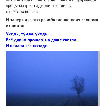
предусмотрена административная
ответственность.
И завершить это разоблачение хочу словами
из песни:
Уходи, туман, уходи
Всё давно прошло, на душе светло
И печали все позади.